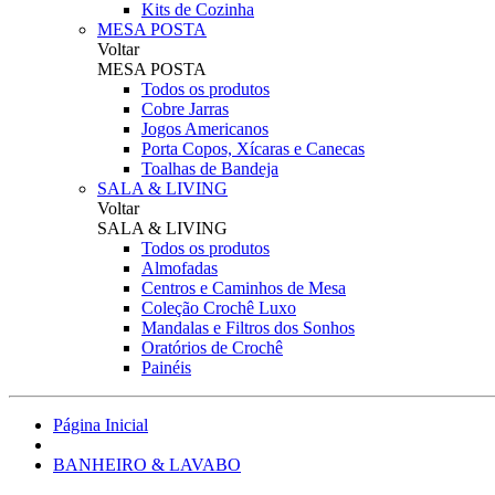
Kits de Cozinha
MESA POSTA
Voltar
MESA POSTA
Todos os produtos
Cobre Jarras
Jogos Americanos
Porta Copos, Xícaras e Canecas
Toalhas de Bandeja
SALA & LIVING
Voltar
SALA & LIVING
Todos os produtos
Almofadas
Centros e Caminhos de Mesa
Coleção Crochê Luxo
Mandalas e Filtros dos Sonhos
Oratórios de Crochê
Painéis
Página Inicial
BANHEIRO & LAVABO