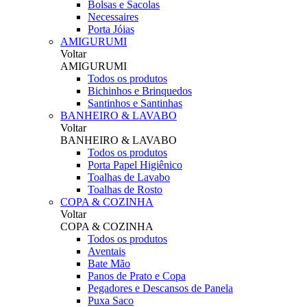
Bolsas e Sacolas
Necessaires
Porta Jóias
AMIGURUMI
Voltar
AMIGURUMI
Todos os produtos
Bichinhos e Brinquedos
Santinhos e Santinhas
BANHEIRO & LAVABO
Voltar
BANHEIRO & LAVABO
Todos os produtos
Porta Papel Higiênico
Toalhas de Lavabo
Toalhas de Rosto
COPA & COZINHA
Voltar
COPA & COZINHA
Todos os produtos
Aventais
Bate Mão
Panos de Prato e Copa
Pegadores e Descansos de Panela
Puxa Saco