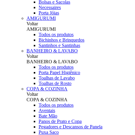
Bolsas e Sacolas
Necessaires
Porta Jóias
AMIGURUMI
Voltar
AMIGURUMI
Todos os produtos
Bichinhos e Brinquedos
Santinhos e Santinhas
BANHEIRO & LAVABO
Voltar
BANHEIRO & LAVABO
Todos os produtos
Porta Papel Higiênico
Toalhas de Lavabo
Toalhas de Rosto
COPA & COZINHA
Voltar
COPA & COZINHA
Todos os produtos
Aventais
Bate Mão
Panos de Prato e Copa
Pegadores e Descansos de Panela
Puxa Saco