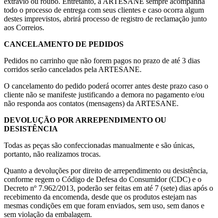
extravio ou roubo. Entretanto, a ARTESANE sempre acompanha
todo o processo de entrega com seus clientes e caso ocorra algum
destes imprevistos, abrirá processo de registro de reclamação junto
aos Correios.
CANCELAMENTO DE PEDIDOS
Pedidos no carrinho que não forem pagos no prazo de até 3 dias
corridos serão cancelados pela ARTESANE.
O cancelamento do pedido poderá ocorrer antes deste prazo caso o
cliente não se manifeste justificando a demora no pagamento e/ou
não responda aos contatos (mensagens) da ARTESANE.
DEVOLUÇÃO POR ARREPENDIMENTO OU
DESISTÊNCIA
Todas as peças são confeccionadas manualmente e são únicas,
portanto, não realizamos trocas.
Quanto a devoluções por direito de arrependimento ou desistência,
conforme regem o Código de Defesa do Consumidor (CDC) e o
Decreto nº 7.962/2013, poderão ser feitas em até 7 (sete) dias após o
recebimento da encomenda, desde que os produtos estejam nas
mesmas condições em que foram enviados, sem uso, sem danos e
sem violação da embalagem.