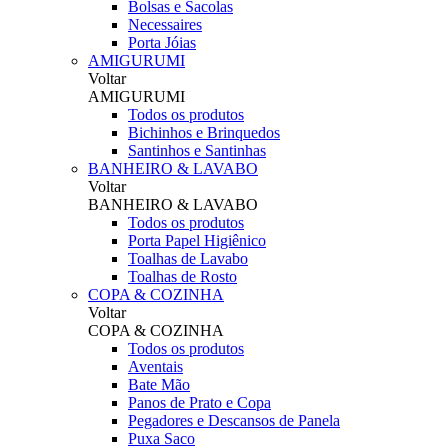
Bolsas e Sacolas
Necessaires
Porta Jóias
AMIGURUMI
Voltar
AMIGURUMI
Todos os produtos
Bichinhos e Brinquedos
Santinhos e Santinhas
BANHEIRO & LAVABO
Voltar
BANHEIRO & LAVABO
Todos os produtos
Porta Papel Higiênico
Toalhas de Lavabo
Toalhas de Rosto
COPA & COZINHA
Voltar
COPA & COZINHA
Todos os produtos
Aventais
Bate Mão
Panos de Prato e Copa
Pegadores e Descansos de Panela
Puxa Saco