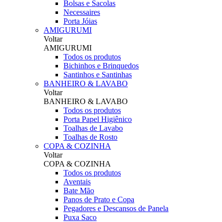
Bolsas e Sacolas
Necessaires
Porta Jóias
AMIGURUMI
Voltar
AMIGURUMI
Todos os produtos
Bichinhos e Brinquedos
Santinhos e Santinhas
BANHEIRO & LAVABO
Voltar
BANHEIRO & LAVABO
Todos os produtos
Porta Papel Higiênico
Toalhas de Lavabo
Toalhas de Rosto
COPA & COZINHA
Voltar
COPA & COZINHA
Todos os produtos
Aventais
Bate Mão
Panos de Prato e Copa
Pegadores e Descansos de Panela
Puxa Saco