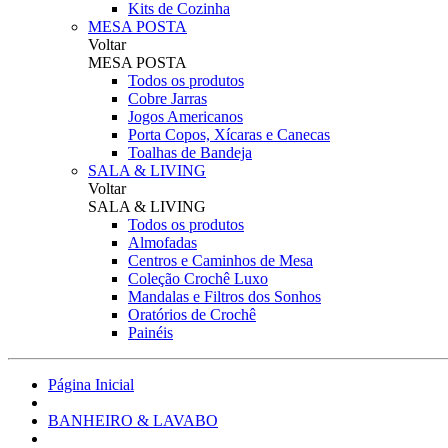
Kits de Cozinha
MESA POSTA
Voltar
MESA POSTA
Todos os produtos
Cobre Jarras
Jogos Americanos
Porta Copos, Xícaras e Canecas
Toalhas de Bandeja
SALA & LIVING
Voltar
SALA & LIVING
Todos os produtos
Almofadas
Centros e Caminhos de Mesa
Coleção Crochê Luxo
Mandalas e Filtros dos Sonhos
Oratórios de Crochê
Painéis
Página Inicial
BANHEIRO & LAVABO