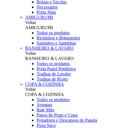
Bolsas e Sacolas
Necessaires
Porta Jóias
AMIGURUMI
Voltar
AMIGURUMI
Todos os produtos
Bichinhos e Brinquedos
Santinhos e Santinhas
BANHEIRO & LAVABO
Voltar
BANHEIRO & LAVABO
Todos os produtos
Porta Papel Higiênico
Toalhas de Lavabo
Toalhas de Rosto
COPA & COZINHA
Voltar
COPA & COZINHA
Todos os produtos
Aventais
Bate Mão
Panos de Prato e Copa
Pegadores e Descansos de Panela
Puxa Saco