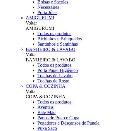
Bolsas e Sacolas
Necessaires
Porta Jóias
AMIGURUMI
Voltar
AMIGURUMI
Todos os produtos
Bichinhos e Brinquedos
Santinhos e Santinhas
BANHEIRO & LAVABO
Voltar
BANHEIRO & LAVABO
Todos os produtos
Porta Papel Higiênico
Toalhas de Lavabo
Toalhas de Rosto
COPA & COZINHA
Voltar
COPA & COZINHA
Todos os produtos
Aventais
Bate Mão
Panos de Prato e Copa
Pegadores e Descansos de Panela
Puxa Saco