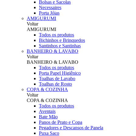
Bolsas e Sacolas
Necessaires
Porta Jóias
AMIGURUMI
Voltar
AMIGURUMI
Todos os produtos
Bichinhos e Brinquedos
Santinhos e Santinhas
BANHEIRO & LAVABO
Voltar
BANHEIRO & LAVABO
Todos os produtos
Porta Papel Higiênico
Toalhas de Lavabo
Toalhas de Rosto
COPA & COZINHA
Voltar
COPA & COZINHA
Todos os produtos
Aventais
Bate Mão
Panos de Prato e Copa
Pegadores e Descansos de Panela
Puxa Saco