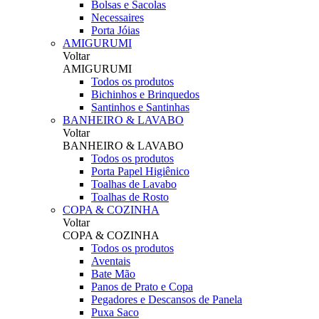
Bolsas e Sacolas
Necessaires
Porta Jóias
AMIGURUMI
Voltar
AMIGURUMI
Todos os produtos
Bichinhos e Brinquedos
Santinhos e Santinhas
BANHEIRO & LAVABO
Voltar
BANHEIRO & LAVABO
Todos os produtos
Porta Papel Higiênico
Toalhas de Lavabo
Toalhas de Rosto
COPA & COZINHA
Voltar
COPA & COZINHA
Todos os produtos
Aventais
Bate Mão
Panos de Prato e Copa
Pegadores e Descansos de Panela
Puxa Saco