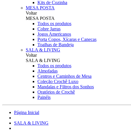
Kits de Cozinha
MESA POSTA
Voltar
MESA POSTA
Todos os produtos
Cobre Jarras
Jogos Americanos
Porta Copos, Xícaras e Canecas
Toalhas de Bandeja
SALA & LIVING
Voltar
SALA & LIVING
Todos os produtos
Almofadas
Centros e Caminhos de Mesa
Coleção Crochê Luxo
Mandalas e Filtros dos Sonhos
Oratórios de Crochê
Painéis
Página Inicial
SALA & LIVING