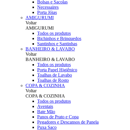
Bolsas e Sacolas
Necessaires
Porta Jóias
AMIGURUMI
Voltar
AMIGURUMI
Todos os produtos
Bichinhos e Brinquedos
Santinhos e Santinhas
BANHEIRO & LAVABO
Voltar
BANHEIRO & LAVABO
Todos os produtos
Porta Papel Higiênico
Toalhas de Lavabo
Toalhas de Rosto
COPA & COZINHA
Voltar
COPA & COZINHA
Todos os produtos
Aventais
Bate Mão
Panos de Prato e Copa
Pegadores e Descansos de Panela
Puxa Saco