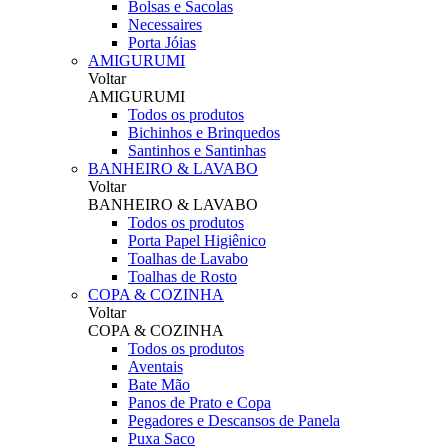
Bolsas e Sacolas
Necessaires
Porta Jóias
AMIGURUMI
Voltar
AMIGURUMI
Todos os produtos
Bichinhos e Brinquedos
Santinhos e Santinhas
BANHEIRO & LAVABO
Voltar
BANHEIRO & LAVABO
Todos os produtos
Porta Papel Higiênico
Toalhas de Lavabo
Toalhas de Rosto
COPA & COZINHA
Voltar
COPA & COZINHA
Todos os produtos
Aventais
Bate Mão
Panos de Prato e Copa
Pegadores e Descansos de Panela
Puxa Saco