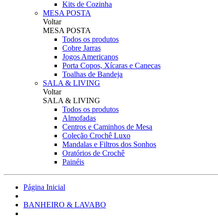
Kits de Cozinha
MESA POSTA
Voltar
MESA POSTA
Todos os produtos
Cobre Jarras
Jogos Americanos
Porta Copos, Xícaras e Canecas
Toalhas de Bandeja
SALA & LIVING
Voltar
SALA & LIVING
Todos os produtos
Almofadas
Centros e Caminhos de Mesa
Coleção Crochê Luxo
Mandalas e Filtros dos Sonhos
Oratórios de Crochê
Painéis
Página Inicial
BANHEIRO & LAVABO