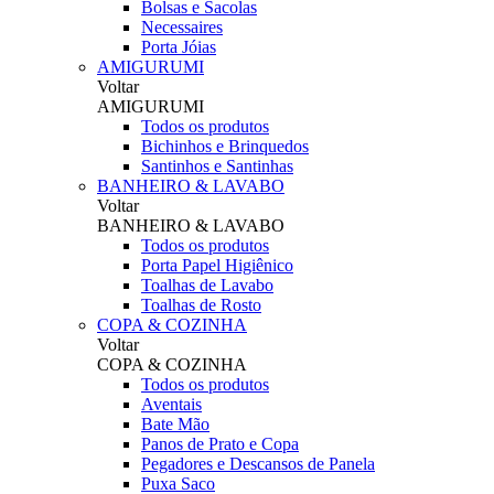
Bolsas e Sacolas
Necessaires
Porta Jóias
AMIGURUMI
Voltar
AMIGURUMI
Todos os produtos
Bichinhos e Brinquedos
Santinhos e Santinhas
BANHEIRO & LAVABO
Voltar
BANHEIRO & LAVABO
Todos os produtos
Porta Papel Higiênico
Toalhas de Lavabo
Toalhas de Rosto
COPA & COZINHA
Voltar
COPA & COZINHA
Todos os produtos
Aventais
Bate Mão
Panos de Prato e Copa
Pegadores e Descansos de Panela
Puxa Saco