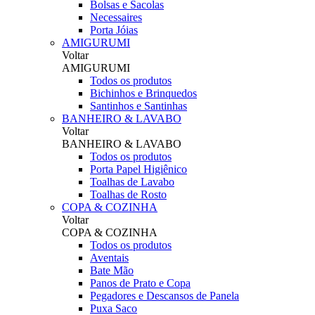
Bolsas e Sacolas
Necessaires
Porta Jóias
AMIGURUMI
Voltar
AMIGURUMI
Todos os produtos
Bichinhos e Brinquedos
Santinhos e Santinhas
BANHEIRO & LAVABO
Voltar
BANHEIRO & LAVABO
Todos os produtos
Porta Papel Higiênico
Toalhas de Lavabo
Toalhas de Rosto
COPA & COZINHA
Voltar
COPA & COZINHA
Todos os produtos
Aventais
Bate Mão
Panos de Prato e Copa
Pegadores e Descansos de Panela
Puxa Saco