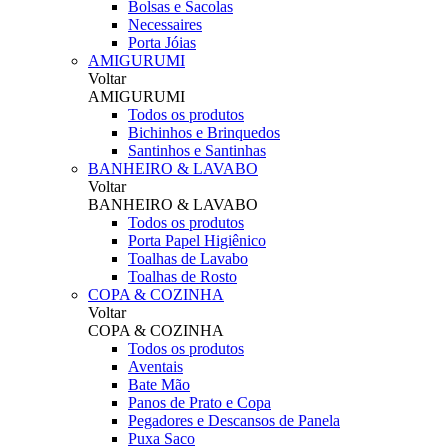
Bolsas e Sacolas
Necessaires
Porta Jóias
AMIGURUMI
Voltar
AMIGURUMI
Todos os produtos
Bichinhos e Brinquedos
Santinhos e Santinhas
BANHEIRO & LAVABO
Voltar
BANHEIRO & LAVABO
Todos os produtos
Porta Papel Higiênico
Toalhas de Lavabo
Toalhas de Rosto
COPA & COZINHA
Voltar
COPA & COZINHA
Todos os produtos
Aventais
Bate Mão
Panos de Prato e Copa
Pegadores e Descansos de Panela
Puxa Saco