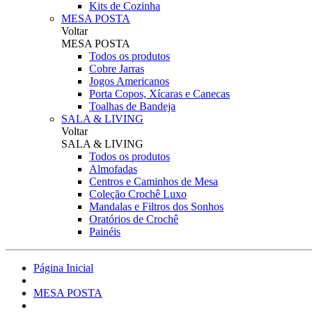
Kits de Cozinha
MESA POSTA
Voltar
MESA POSTA
Todos os produtos
Cobre Jarras
Jogos Americanos
Porta Copos, Xícaras e Canecas
Toalhas de Bandeja
SALA & LIVING
Voltar
SALA & LIVING
Todos os produtos
Almofadas
Centros e Caminhos de Mesa
Coleção Crochê Luxo
Mandalas e Filtros dos Sonhos
Oratórios de Crochê
Painéis
Página Inicial
MESA POSTA