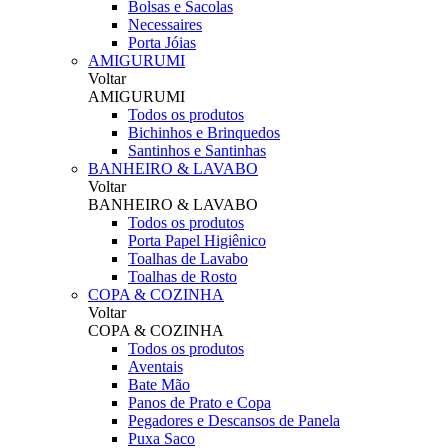
Bolsas e Sacolas
Necessaires
Porta Jóias
AMIGURUMI
Voltar
AMIGURUMI
Todos os produtos
Bichinhos e Brinquedos
Santinhos e Santinhas
BANHEIRO & LAVABO
Voltar
BANHEIRO & LAVABO
Todos os produtos
Porta Papel Higiênico
Toalhas de Lavabo
Toalhas de Rosto
COPA & COZINHA
Voltar
COPA & COZINHA
Todos os produtos
Aventais
Bate Mão
Panos de Prato e Copa
Pegadores e Descansos de Panela
Puxa Saco