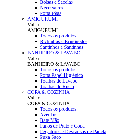
Bolsas e Sacolas
Necessaires
Porta Jóias
AMIGURUMI
Voltar
AMIGURUMI
Todos os produtos
Bichinhos e Brinquedos
Santinhos e Santinhas
BANHEIRO & LAVABO
Voltar
BANHEIRO & LAVABO
Todos os produtos
Porta Papel Higiênico
Toalhas de Lavabo
Toalhas de Rosto
COPA & COZINHA
Voltar
COPA & COZINHA
Todos os produtos
Aventais
Bate Mão
Panos de Prato e Copa
Pegadores e Descansos de Panela
Puxa Saco