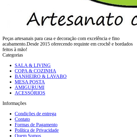
Peças artesanais para casa e decoração com excelência e fino
acabamento.Desde 2015 oferecendo requinte em crochê e bordados
feitos à mão!
Categorias
SALA & LIVING
COPA & COZINHA
BANHEIRO & LAVABO
MESA POSTA
AMIGURUMI
ACESSÓRIOS
Informações
Condições de entrega
Contato
Formas de Pagamento
Política de Privacidade
Quem Somos