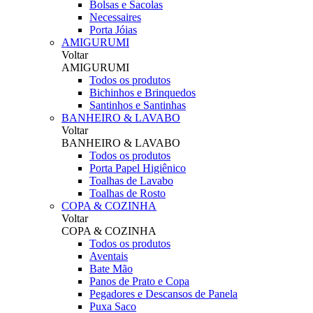
Bolsas e Sacolas
Necessaires
Porta Jóias
AMIGURUMI
Voltar
AMIGURUMI
Todos os produtos
Bichinhos e Brinquedos
Santinhos e Santinhas
BANHEIRO & LAVABO
Voltar
BANHEIRO & LAVABO
Todos os produtos
Porta Papel Higiênico
Toalhas de Lavabo
Toalhas de Rosto
COPA & COZINHA
Voltar
COPA & COZINHA
Todos os produtos
Aventais
Bate Mão
Panos de Prato e Copa
Pegadores e Descansos de Panela
Puxa Saco