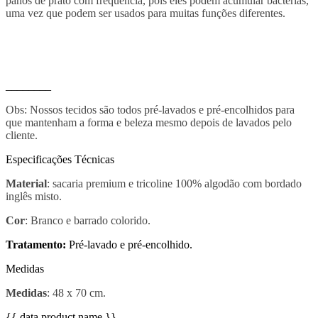
panos de prato com frequência, pois eles podem acumular bactérias,
uma vez que podem ser usados para muitas funções diferentes.
________
Obs: Nossos tecidos são todos pré-lavados e pré-encolhidos para
que mantenham a forma e beleza mesmo depois de lavados pelo
cliente.
Especificações Técnicas
Material
: sacaria premium e tricoline 100% algodão com bordado
inglês misto.
Cor
: Branco e barrado colorido.
Tratamento:
Pré-lavado e pré-encolhido.
Medidas
Medidas
: 48 x 70 cm.
{{ data.product.name }}