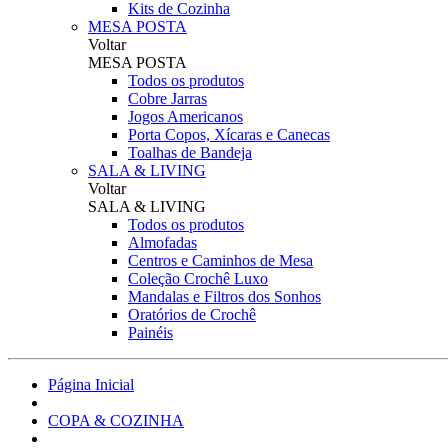
Kits de Cozinha
MESA POSTA
Voltar
MESA POSTA
Todos os produtos
Cobre Jarras
Jogos Americanos
Porta Copos, Xícaras e Canecas
Toalhas de Bandeja
SALA & LIVING
Voltar
SALA & LIVING
Todos os produtos
Almofadas
Centros e Caminhos de Mesa
Coleção Crochê Luxo
Mandalas e Filtros dos Sonhos
Oratórios de Crochê
Painéis
Página Inicial
COPA & COZINHA