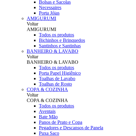
Bolsas e Sacolas
Necessaires
Porta Jóias
AMIGURUMI
Voltar
AMIGURUMI
Todos os produtos
Bichinhos e Brinquedos
Santinhos e Santinhas
BANHEIRO & LAVABO
Voltar
BANHEIRO & LAVABO
Todos os produtos
Porta Papel Higiênico
Toalhas de Lavabo
Toalhas de Rosto
COPA & COZINHA
Voltar
COPA & COZINHA
Todos os produtos
Aventais
Bate Mão
Panos de Prato e Copa
Pegadores e Descansos de Panela
Puxa Saco