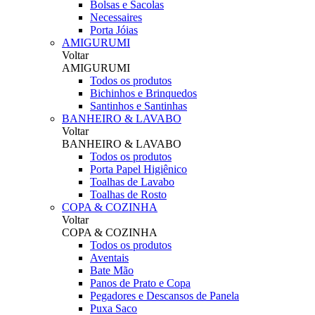
Bolsas e Sacolas
Necessaires
Porta Jóias
AMIGURUMI
Voltar
AMIGURUMI
Todos os produtos
Bichinhos e Brinquedos
Santinhos e Santinhas
BANHEIRO & LAVABO
Voltar
BANHEIRO & LAVABO
Todos os produtos
Porta Papel Higiênico
Toalhas de Lavabo
Toalhas de Rosto
COPA & COZINHA
Voltar
COPA & COZINHA
Todos os produtos
Aventais
Bate Mão
Panos de Prato e Copa
Pegadores e Descansos de Panela
Puxa Saco