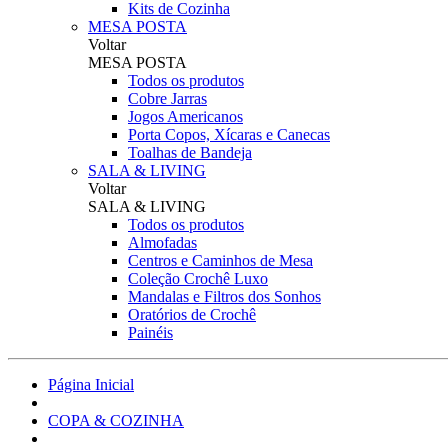
Kits de Cozinha
MESA POSTA
Voltar
MESA POSTA
Todos os produtos
Cobre Jarras
Jogos Americanos
Porta Copos, Xícaras e Canecas
Toalhas de Bandeja
SALA & LIVING
Voltar
SALA & LIVING
Todos os produtos
Almofadas
Centros e Caminhos de Mesa
Coleção Crochê Luxo
Mandalas e Filtros dos Sonhos
Oratórios de Crochê
Painéis
Página Inicial
COPA & COZINHA