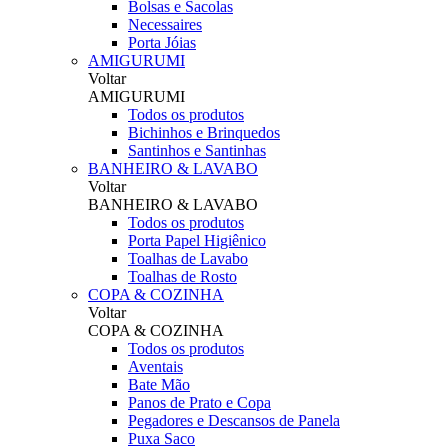
Bolsas e Sacolas
Necessaires
Porta Jóias
AMIGURUMI
Voltar
AMIGURUMI
Todos os produtos
Bichinhos e Brinquedos
Santinhos e Santinhas
BANHEIRO & LAVABO
Voltar
BANHEIRO & LAVABO
Todos os produtos
Porta Papel Higiênico
Toalhas de Lavabo
Toalhas de Rosto
COPA & COZINHA
Voltar
COPA & COZINHA
Todos os produtos
Aventais
Bate Mão
Panos de Prato e Copa
Pegadores e Descansos de Panela
Puxa Saco