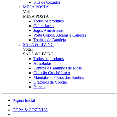
Kits de Cozinha
MESA POSTA
Voltar
MESA POSTA
Todos os produtos
Cobre Jarras
Jogos Americanos
Porta Copos, Xícaras e Canecas
Toalhas de Bandeja
SALA & LIVING
Voltar
SALA & LIVING
Todos os produtos
Almofadas
Centros e Caminhos de Mesa
Coleção Crochê Luxo
Mandalas e Filtros dos Sonhos
Oratórios de Crochê
Painéis
Página Inicial
COPA & COZINHA