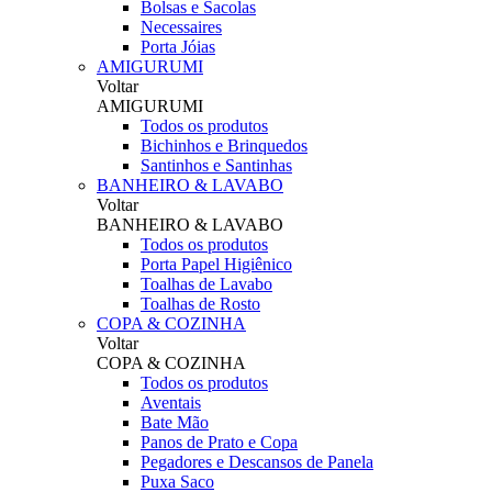
Bolsas e Sacolas
Necessaires
Porta Jóias
AMIGURUMI
Voltar
AMIGURUMI
Todos os produtos
Bichinhos e Brinquedos
Santinhos e Santinhas
BANHEIRO & LAVABO
Voltar
BANHEIRO & LAVABO
Todos os produtos
Porta Papel Higiênico
Toalhas de Lavabo
Toalhas de Rosto
COPA & COZINHA
Voltar
COPA & COZINHA
Todos os produtos
Aventais
Bate Mão
Panos de Prato e Copa
Pegadores e Descansos de Panela
Puxa Saco