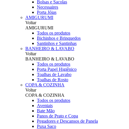
Bolsas e Sacolas
Necessaires
Porta Jóias
AMIGURUMI
Voltar
AMIGURUMI
Todos os produtos
Bichinhos e Brinquedos
Santinhos e Santinhas
BANHEIRO & LAVABO
Voltar
BANHEIRO & LAVABO
Todos os produtos
Porta Papel Higiênico
Toalhas de Lavabo
Toalhas de Rosto
COPA & COZINHA
Voltar
COPA & COZINHA
Todos os produtos
Aventais
Bate Mão
Panos de Prato e Copa
Pegadores e Descansos de Panela
Puxa Saco