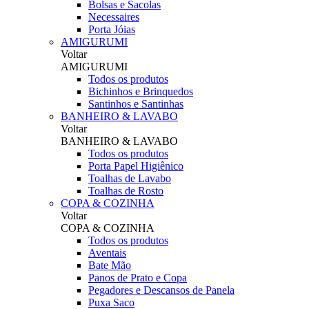
Bolsas e Sacolas
Necessaires
Porta Jóias
AMIGURUMI
Voltar
AMIGURUMI
Todos os produtos
Bichinhos e Brinquedos
Santinhos e Santinhas
BANHEIRO & LAVABO
Voltar
BANHEIRO & LAVABO
Todos os produtos
Porta Papel Higiênico
Toalhas de Lavabo
Toalhas de Rosto
COPA & COZINHA
Voltar
COPA & COZINHA
Todos os produtos
Aventais
Bate Mão
Panos de Prato e Copa
Pegadores e Descansos de Panela
Puxa Saco