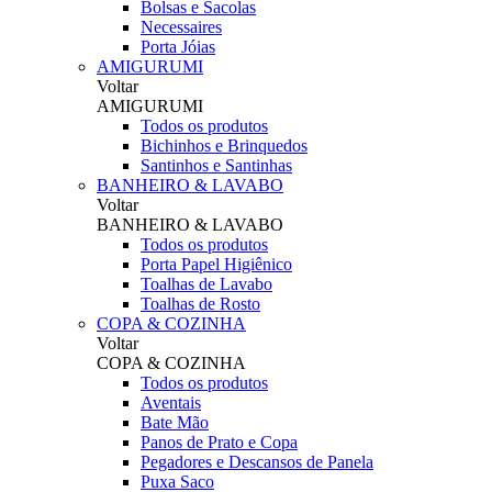
Bolsas e Sacolas
Necessaires
Porta Jóias
AMIGURUMI
Voltar
AMIGURUMI
Todos os produtos
Bichinhos e Brinquedos
Santinhos e Santinhas
BANHEIRO & LAVABO
Voltar
BANHEIRO & LAVABO
Todos os produtos
Porta Papel Higiênico
Toalhas de Lavabo
Toalhas de Rosto
COPA & COZINHA
Voltar
COPA & COZINHA
Todos os produtos
Aventais
Bate Mão
Panos de Prato e Copa
Pegadores e Descansos de Panela
Puxa Saco