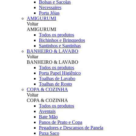
Bolsas e Sacolas
Necessaires
Porta Jóias
AMIGURUMI
Voltar
AMIGURUMI
Todos os produtos
Bichinhos e Brinquedos
Santinhos e Santinhas
BANHEIRO & LAVABO
Voltar
BANHEIRO & LAVABO
Todos os produtos
Porta Papel Higiênico
Toalhas de Lavabo
Toalhas de Rosto
COPA & COZINHA
Voltar
COPA & COZINHA
Todos os produtos
Aventais
Bate Mão
Panos de Prato e Copa
Pegadores e Descansos de Panela
Puxa Saco