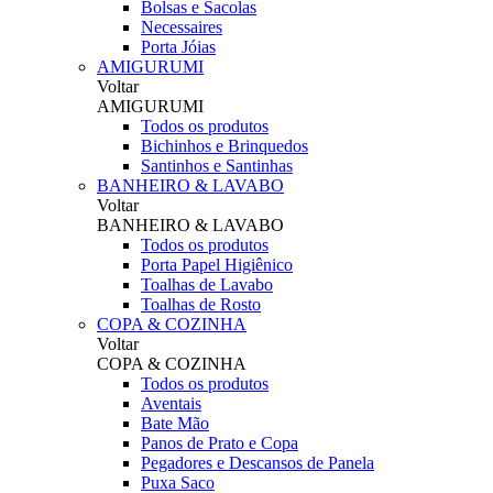
Bolsas e Sacolas
Necessaires
Porta Jóias
AMIGURUMI
Voltar
AMIGURUMI
Todos os produtos
Bichinhos e Brinquedos
Santinhos e Santinhas
BANHEIRO & LAVABO
Voltar
BANHEIRO & LAVABO
Todos os produtos
Porta Papel Higiênico
Toalhas de Lavabo
Toalhas de Rosto
COPA & COZINHA
Voltar
COPA & COZINHA
Todos os produtos
Aventais
Bate Mão
Panos de Prato e Copa
Pegadores e Descansos de Panela
Puxa Saco