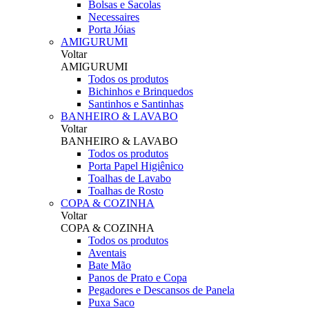
Bolsas e Sacolas
Necessaires
Porta Jóias
AMIGURUMI
Voltar
AMIGURUMI
Todos os produtos
Bichinhos e Brinquedos
Santinhos e Santinhas
BANHEIRO & LAVABO
Voltar
BANHEIRO & LAVABO
Todos os produtos
Porta Papel Higiênico
Toalhas de Lavabo
Toalhas de Rosto
COPA & COZINHA
Voltar
COPA & COZINHA
Todos os produtos
Aventais
Bate Mão
Panos de Prato e Copa
Pegadores e Descansos de Panela
Puxa Saco