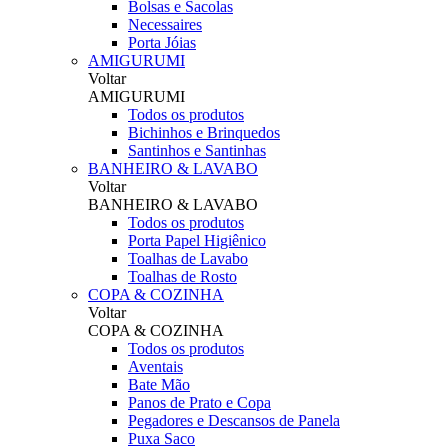
Bolsas e Sacolas
Necessaires
Porta Jóias
AMIGURUMI
Voltar
AMIGURUMI
Todos os produtos
Bichinhos e Brinquedos
Santinhos e Santinhas
BANHEIRO & LAVABO
Voltar
BANHEIRO & LAVABO
Todos os produtos
Porta Papel Higiênico
Toalhas de Lavabo
Toalhas de Rosto
COPA & COZINHA
Voltar
COPA & COZINHA
Todos os produtos
Aventais
Bate Mão
Panos de Prato e Copa
Pegadores e Descansos de Panela
Puxa Saco