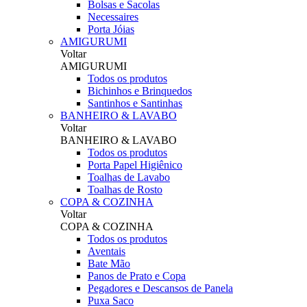
Bolsas e Sacolas
Necessaires
Porta Jóias
AMIGURUMI
Voltar
AMIGURUMI
Todos os produtos
Bichinhos e Brinquedos
Santinhos e Santinhas
BANHEIRO & LAVABO
Voltar
BANHEIRO & LAVABO
Todos os produtos
Porta Papel Higiênico
Toalhas de Lavabo
Toalhas de Rosto
COPA & COZINHA
Voltar
COPA & COZINHA
Todos os produtos
Aventais
Bate Mão
Panos de Prato e Copa
Pegadores e Descansos de Panela
Puxa Saco