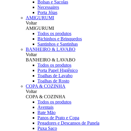
Bolsas e Sacolas
Necessaires
Porta Jóias
AMIGURUMI
Voltar
AMIGURUMI
Todos os produtos
Bichinhos e Brinquedos
Santinhos e Santinhas
BANHEIRO & LAVABO
Voltar
BANHEIRO & LAVABO
Todos os produtos
Porta Papel Higiênico
Toalhas de Lavabo
Toalhas de Rosto
COPA & COZINHA
Voltar
COPA & COZINHA
Todos os produtos
Aventais
Bate Mão
Panos de Prato e Copa
Pegadores e Descansos de Panela
Puxa Saco