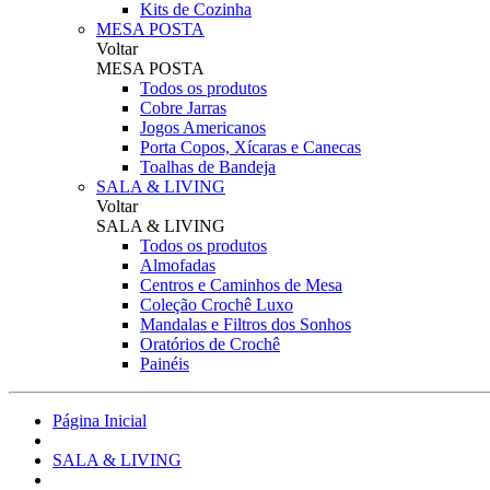
Kits de Cozinha
MESA POSTA
Voltar
MESA POSTA
Todos os produtos
Cobre Jarras
Jogos Americanos
Porta Copos, Xícaras e Canecas
Toalhas de Bandeja
SALA & LIVING
Voltar
SALA & LIVING
Todos os produtos
Almofadas
Centros e Caminhos de Mesa
Coleção Crochê Luxo
Mandalas e Filtros dos Sonhos
Oratórios de Crochê
Painéis
Página Inicial
SALA & LIVING