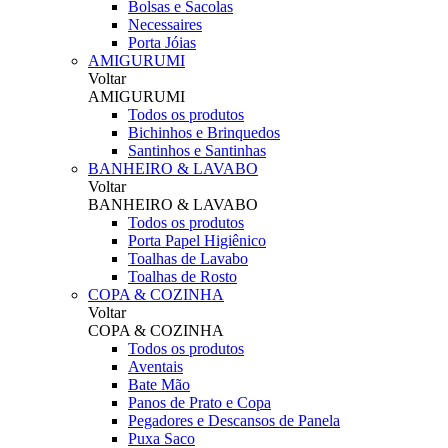
Bolsas e Sacolas
Necessaires
Porta Jóias
AMIGURUMI
Voltar
AMIGURUMI
Todos os produtos
Bichinhos e Brinquedos
Santinhos e Santinhas
BANHEIRO & LAVABO
Voltar
BANHEIRO & LAVABO
Todos os produtos
Porta Papel Higiênico
Toalhas de Lavabo
Toalhas de Rosto
COPA & COZINHA
Voltar
COPA & COZINHA
Todos os produtos
Aventais
Bate Mão
Panos de Prato e Copa
Pegadores e Descansos de Panela
Puxa Saco