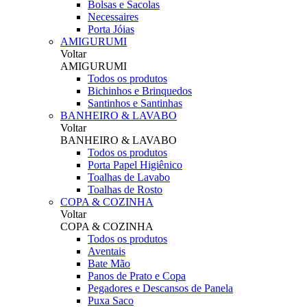
Bolsas e Sacolas
Necessaires
Porta Jóias
AMIGURUMI
Voltar
AMIGURUMI
Todos os produtos
Bichinhos e Brinquedos
Santinhos e Santinhas
BANHEIRO & LAVABO
Voltar
BANHEIRO & LAVABO
Todos os produtos
Porta Papel Higiênico
Toalhas de Lavabo
Toalhas de Rosto
COPA & COZINHA
Voltar
COPA & COZINHA
Todos os produtos
Aventais
Bate Mão
Panos de Prato e Copa
Pegadores e Descansos de Panela
Puxa Saco