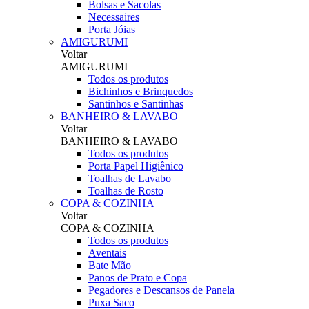
Bolsas e Sacolas
Necessaires
Porta Jóias
AMIGURUMI
Voltar
AMIGURUMI
Todos os produtos
Bichinhos e Brinquedos
Santinhos e Santinhas
BANHEIRO & LAVABO
Voltar
BANHEIRO & LAVABO
Todos os produtos
Porta Papel Higiênico
Toalhas de Lavabo
Toalhas de Rosto
COPA & COZINHA
Voltar
COPA & COZINHA
Todos os produtos
Aventais
Bate Mão
Panos de Prato e Copa
Pegadores e Descansos de Panela
Puxa Saco