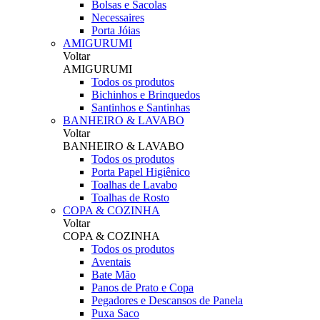
Bolsas e Sacolas
Necessaires
Porta Jóias
AMIGURUMI
Voltar
AMIGURUMI
Todos os produtos
Bichinhos e Brinquedos
Santinhos e Santinhas
BANHEIRO & LAVABO
Voltar
BANHEIRO & LAVABO
Todos os produtos
Porta Papel Higiênico
Toalhas de Lavabo
Toalhas de Rosto
COPA & COZINHA
Voltar
COPA & COZINHA
Todos os produtos
Aventais
Bate Mão
Panos de Prato e Copa
Pegadores e Descansos de Panela
Puxa Saco