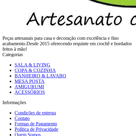
Peças artesanais para casa e decoração com excelência e fino
acabamento.Desde 2015 oferecendo requinte em crochê e bordados
feitos à mão!
Categorias
SALA & LIVING
COPA & COZINHA
BANHEIRO & LAVABO
MESA POSTA
AMIGURUMI
ACESSÓRIOS
Informações
Condições de entrega
Contato
Formas de Pagamento
Política de Privacidade
Quem Somos