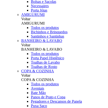
Bolsas e Sacolas
Necessaires
Porta Jóias
AMIGURUMI
Voltar
AMIGURUMI
Todos os produtos
Bichinhos e Brinquedos
Santinhos e Santinhas
BANHEIRO & LAVABO
Voltar
BANHEIRO & LAVABO
Todos os produtos
Porta Papel Higiênico
Toalhas de Lavabo
Toalhas de Rosto
COPA & COZINHA
Voltar
COPA & COZINHA
Todos os produtos
Aventais
Bate Mão
Panos de Prato e Copa
Pegadores e Descansos de Panela
Puxa Saco