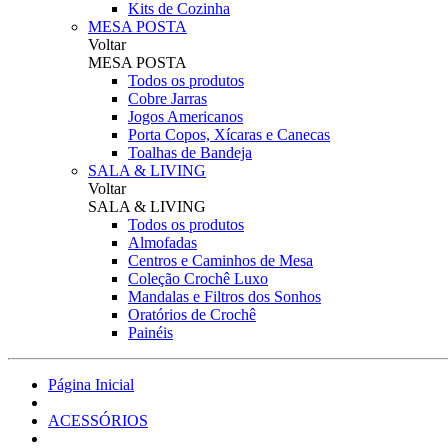
Kits de Cozinha
MESA POSTA
Voltar
MESA POSTA
Todos os produtos
Cobre Jarras
Jogos Americanos
Porta Copos, Xícaras e Canecas
Toalhas de Bandeja
SALA & LIVING
Voltar
SALA & LIVING
Todos os produtos
Almofadas
Centros e Caminhos de Mesa
Coleção Crochê Luxo
Mandalas e Filtros dos Sonhos
Oratórios de Crochê
Painéis
Página Inicial
ACESSÓRIOS