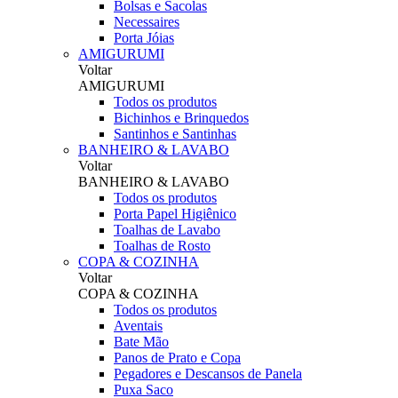
Bolsas e Sacolas
Necessaires
Porta Jóias
AMIGURUMI
Voltar
AMIGURUMI
Todos os produtos
Bichinhos e Brinquedos
Santinhos e Santinhas
BANHEIRO & LAVABO
Voltar
BANHEIRO & LAVABO
Todos os produtos
Porta Papel Higiênico
Toalhas de Lavabo
Toalhas de Rosto
COPA & COZINHA
Voltar
COPA & COZINHA
Todos os produtos
Aventais
Bate Mão
Panos de Prato e Copa
Pegadores e Descansos de Panela
Puxa Saco