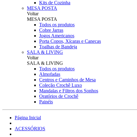
Kits de Cozinha
MESA POSTA
Voltar
MESA POSTA
Todos os produtos
Cobre Jarras
Jogos Americanos
Porta Copos, Xícaras e Canecas
Toalhas de Bandeja
SALA & LIVING
Voltar
SALA & LIVING
Todos os produtos
Almofadas
Centros e Caminhos de Mesa
Coleção Crochê Luxo
Mandalas e Filtros dos Sonhos
Oratórios de Crochê
Painéis
Página Inicial
ACESSÓRIOS