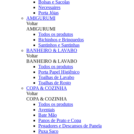
Bolsas e Sacolas
Necessaires
Porta Jóias
AMIGURUMI
Voltar
AMIGURUMI
Todos os produtos
Bichinhos e Brinquedos
Santinhos e Santinhas
BANHEIRO & LAVABO
Voltar
BANHEIRO & LAVABO
Todos os produtos
Porta Papel Higiênico
Toalhas de Lavabo
Toalhas de Rosto
COPA & COZINHA
Voltar
COPA & COZINHA
Todos os produtos
Aventais
Bate Mão
Panos de Prato e Copa
Pegadores e Descansos de Panela
Puxa Saco