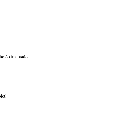
 botão imantado.
blet!