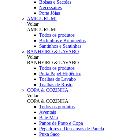
Bolsas e Sacolas
Necessaires
Porta Jóias
AMIGURUMI
Voltar
AMIGURUMI
Todos os produtos
Bichinhos e Brinquedos
Santinhos e Santinhas
BANHEIRO & LAVABO
Voltar
BANHEIRO & LAVABO
Todos os produtos
Porta Papel Higiênico
Toalhas de Lavabo
Toalhas de Rosto
COPA & COZINHA
Voltar
COPA & COZINHA
Todos os produtos
Aventais
Bate Mão
Panos de Prato e Copa
Pegadores e Descansos de Panela
Puxa Saco