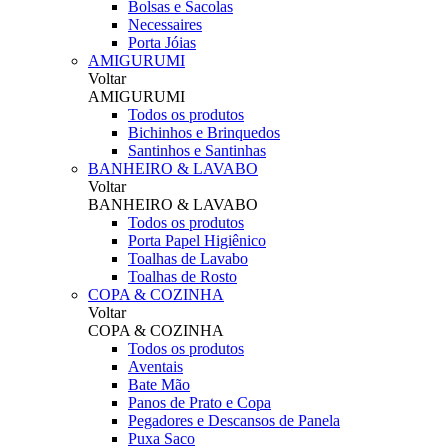
Bolsas e Sacolas
Necessaires
Porta Jóias
AMIGURUMI
Voltar
AMIGURUMI
Todos os produtos
Bichinhos e Brinquedos
Santinhos e Santinhas
BANHEIRO & LAVABO
Voltar
BANHEIRO & LAVABO
Todos os produtos
Porta Papel Higiênico
Toalhas de Lavabo
Toalhas de Rosto
COPA & COZINHA
Voltar
COPA & COZINHA
Todos os produtos
Aventais
Bate Mão
Panos de Prato e Copa
Pegadores e Descansos de Panela
Puxa Saco